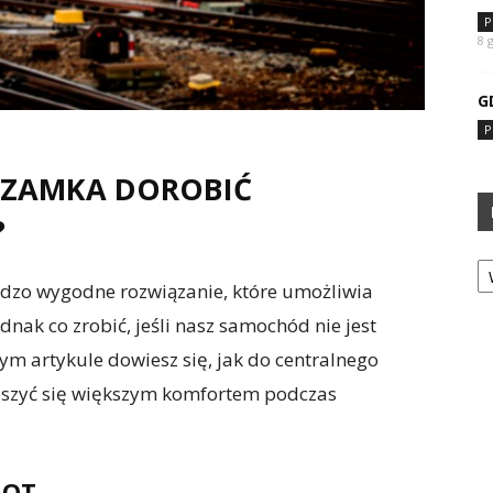
P
8 
G
P
 ZAMKA DOROBIĆ
?
Ka
dzo wygodne rozwiązanie, które umożliwia
dnak co zrobić, jeśli nasz samochód nie jest
m artykule dowiesz się, jak do centralnego
ieszyć się większym komfortem podczas
LOT