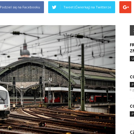
Podziel się na Facebooku
Tweet (Ćwierkaj) na Twitterze
F
Z
U
C
P
8 
C
P
C