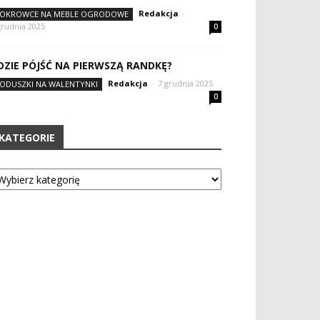
Redakcja
-
OKROWCE NA MEBLE OGRODOWE
grudnia 2025
0
DZIE PÓJŚĆ NA PIERWSZĄ RANDKĘ?
Redakcja
-
7 grudnia 2025
ODUSZKI NA WALENTYNKI
0
KATEGORIE
tegorie