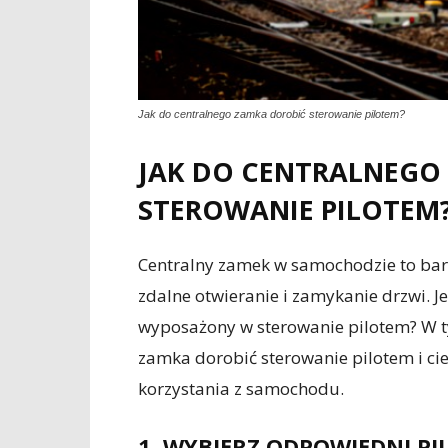
Jak do centralnego zamka dorobić sterowanie pilotem?
JAK DO CENTRALNEGO
STEROWANIE PILOTEM
Centralny zamek w samochodzie to bar
zdalne otwieranie i zamykanie drzwi. Je
wyposażony w sterowanie pilotem? W ty
zamka dorobić sterowanie pilotem i c
korzystania z samochodu.
1. WYBIERZ ODPOWIEDNI PI