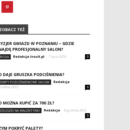
ZOBACZ TEŻ
RYZJER GWIAZD W POZNANIU – GDZIE
NAJDĘ PROFESJONALNY SALON?
Redakcja Insult.pl
-
7 lipca 2026
RODA
0
O DAJE GRUSZKA PODCIŚNIENIA?
Redakcja
-
OMPY PODCIŚNIENIOWE VACUM
grudnia 2025
0
O MOŻNA KUPIĆ ZA 700 ZŁ?
Redakcja
-
8 grudnia 2025
ODUSZKI NA WALENTYNKI
0
ZYM POKRYĆ PALETY?