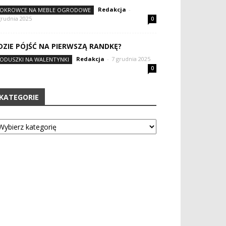
Redakcja
-
OKROWCE NA MEBLE OGRODOWE
grudnia 2025
0
DZIE PÓJŚĆ NA PIERWSZĄ RANDKĘ?
Redakcja
-
7 grudnia 2025
ODUSZKI NA WALENTYNKI
0
KATEGORIE
tegorie