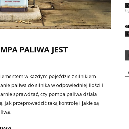
P
8 
G
P
OMPA PALIWA JEST
Ka
lementem w każdym pojeździe z silnikiem
anie paliwa do silnika w odpowiedniej ilości i
ularnie sprawdzać, czy pompa paliwa działa
, jak przeprowadzić taką kontrolę i jakie są
liwa.
LIWA