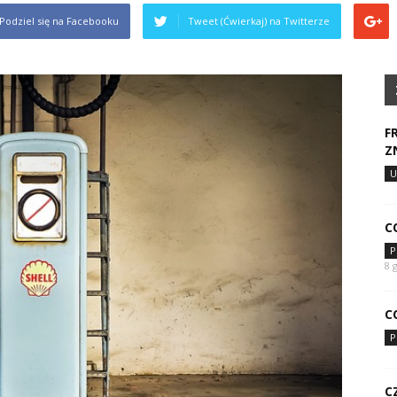
Podziel się na Facebooku
Tweet (Ćwierkaj) na Twitterze
F
Z
U
C
P
8 
C
P
C