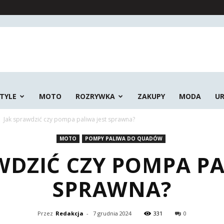
STYLE
MOTO
ROZRYWKA
ZAKUPY
MODA
U
Jak sprawdzić czy pompa paliwa jest sprawna?
MOTO
POMPY PALIWA DO QUADÓW
WDZIĆ CZY POMPA PA
SPRAWNA?
Przez
Redakcja
-
7 grudnia 2024
331
0