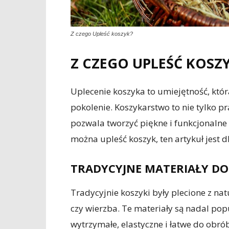
Z czego Upleść koszyk?
Z CZEGO UPLEŚĆ KOSZ
Uplecenie koszyka to umiejętność, któ
pokolenie. Koszykarstwo to nie tylko pr
pozwala tworzyć piękne i funkcjonalne 
można upleść koszyk, ten artykuł jest dl
TRADYCYJNE MATERIAŁY DO
Tradycyjnie koszyki były plecione z nat
czy wierzba. Te materiały są nadal po
wytrzymałe, elastyczne i łatwe do obró