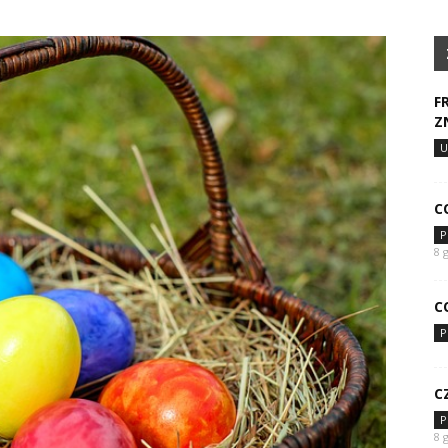
F
Z
U
C
P
8 
C
P
C
P
8 