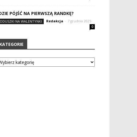
DZIE PÓJŚĆ NA PIERWSZĄ RANDKĘ?
Redakcja
-
7 grudnia 2025
ODUSZKI NA WALENTYNKI
0
KATEGORIE
tegorie