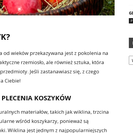
G
P
YK?
ra od wieków przekazywana jest z pokolenia na
Ka
aktyczne rzemiosło, ale również sztuka, która
przedmioty. Jeśli zastanawiasz się, z czego
a Ciebie!
 PLECENIA KOSZYKÓW
uralnych materiałów, takich jak wiklina, trzcina
pularne wśród koszykarzy, ponieważ są
bki. Wiklina jest jednym z najpopularniejszych