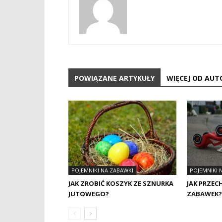
POWIĄZANE ARTYKUŁY
WIĘCEJ OD AUT
POJEMNIKI NA ZABAWKI
POJEMNIKI 
JAK ZROBIĆ KOSZYK ZE SZNURKA
JAK PRZE
JUTOWEGO?
ZABAWEK?