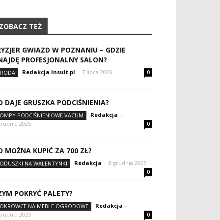
ZOBACZ TEŻ
RYZJER GWIAZD W POZNANIU – GDZIE
NAJDĘ PROFESJONALNY SALON?
Redakcja Insult.pl
-
7 lipca 2026
RODA
0
O DAJE GRUSZKA PODCIŚNIENIA?
Redakcja
-
OMPY PODCIŚNIENIOWE VACUM
grudnia 2025
0
O MOŻNA KUPIĆ ZA 700 ZŁ?
Redakcja
-
8 grudnia 2025
ODUSZKI NA WALENTYNKI
0
ZYM POKRYĆ PALETY?
Redakcja
-
OKROWCE NA MEBLE OGRODOWE
grudnia 2025
0