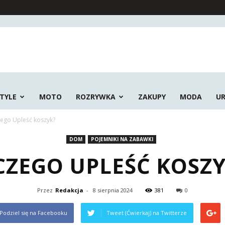
STYLE
MOTO
ROZRYWKA
ZAKUPY
MODA
U
zego Upleść koszyk?
DOM
POJEMNIKI NA ZABAWKI
CZEGO UPLEŚĆ KOSZ
Przez
Redakcja
-
8 sierpnia 2024
381
0
Podziel się na Facebooku
Tweet (Ćwierkaj) na Twitterze