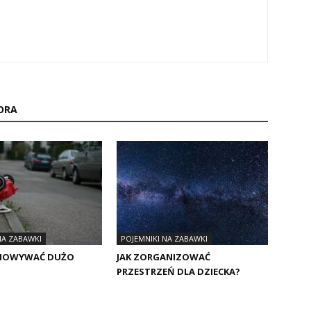
ORA
NA ZABAWKI
POJEMNIKI NA ZABAWKI
CHOWYWAĆ DUŻO
JAK ZORGANIZOWAĆ
PRZESTRZEŃ DLA DZIECKA?