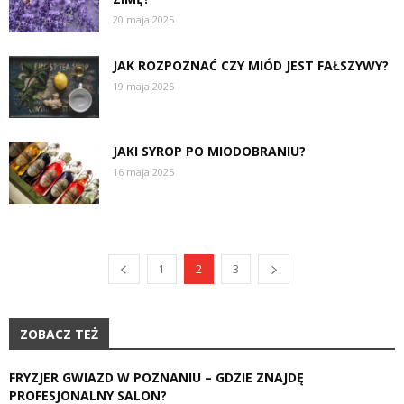
20 maja 2025
JAK ROZPOZNAĆ CZY MIÓD JEST FAŁSZYWY?
19 maja 2025
JAKI SYROP PO MIODOBRANIU?
16 maja 2025
1
2
3
ZOBACZ TEŻ
FRYZJER GWIAZD W POZNANIU – GDZIE ZNAJDĘ
PROFESJONALNY SALON?