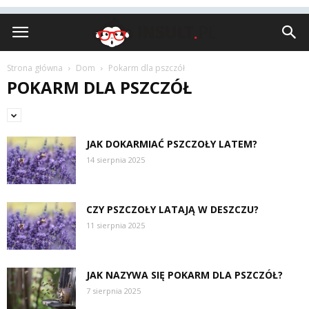
Insult.pl
Strona główna
Dom
Pokarm dla pszczół
POKARM DLA PSZCZÓŁ
JAK DOKARMIAĆ PSZCZOŁY LATEM?
14 sierpnia 2025
CZY PSZCZOŁY LATAJĄ W DESZCZU?
11 sierpnia 2025
JAK NAZYWA SIĘ POKARM DLA PSZCZÓŁ?
7 sierpnia 2025