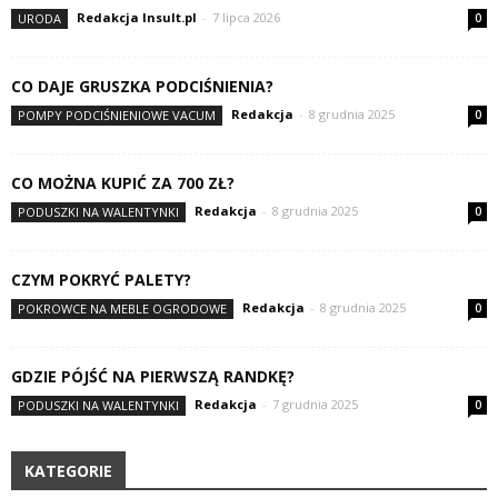
Redakcja Insult.pl
-
7 lipca 2026
URODA
0
CO DAJE GRUSZKA PODCIŚNIENIA?
Redakcja
-
8 grudnia 2025
POMPY PODCIŚNIENIOWE VACUM
0
CO MOŻNA KUPIĆ ZA 700 ZŁ?
Redakcja
-
8 grudnia 2025
PODUSZKI NA WALENTYNKI
0
CZYM POKRYĆ PALETY?
Redakcja
-
8 grudnia 2025
POKROWCE NA MEBLE OGRODOWE
0
GDZIE PÓJŚĆ NA PIERWSZĄ RANDKĘ?
Redakcja
-
7 grudnia 2025
PODUSZKI NA WALENTYNKI
0
KATEGORIE