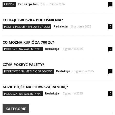
Redakcja Insult.pl
-
7 lipca 2026
URODA
0
CO DAJE GRUSZKA PODCIŚNIENIA?
Redakcja
-
8 grudnia 2025
POMPY PODCIŚNIENIOWE VACUM
0
CO MOŻNA KUPIĆ ZA 700 ZŁ?
Redakcja
-
8 grudnia 2025
PODUSZKI NA WALENTYNKI
0
CZYM POKRYĆ PALETY?
Redakcja
-
8 grudnia 2025
POKROWCE NA MEBLE OGRODOWE
0
GDZIE PÓJŚĆ NA PIERWSZĄ RANDKĘ?
Redakcja
-
7 grudnia 2025
PODUSZKI NA WALENTYNKI
0
KATEGORIE