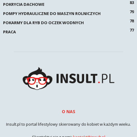
83
POKRYCIA DACHOWE
79
POMPY HYDRAULICZNE DO MASZYN ROLNICZYCH
78
POKARMY DLA RYB DO OCZEK WODNYCH
77
PRACA
O NAS
Insult.pl to portal lifestylowy skierowany do kobiet w każdym wieku.
Skontaktuj się z nami:
kontakt@insult.pl