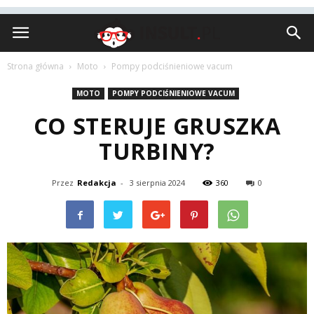
Insult.pl
Strona główna
Moto
Pompy podciśnieniowe vacum
MOTO
POMPY PODCIŚNIENIOWE VACUM
CO STERUJE GRUSZKA
TURBINY?
Przez
Redakcja
-
3 sierpnia 2024
360
0