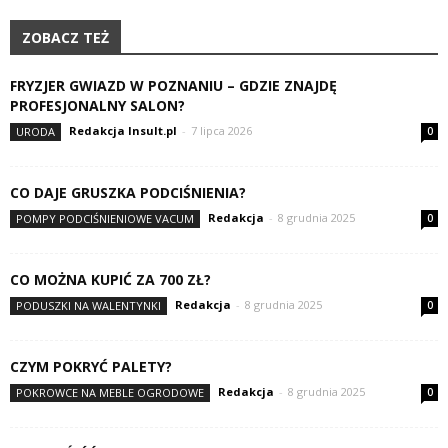
ZOBACZ TEŻ
FRYZJER GWIAZD W POZNANIU – GDZIE ZNAJDĘ
PROFESJONALNY SALON?
Redakcja Insult.pl
-
7 lipca 2026
URODA
0
CO DAJE GRUSZKA PODCIŚNIENIA?
Redakcja
-
8 grudnia 2025
POMPY PODCIŚNIENIOWE VACUM
0
CO MOŻNA KUPIĆ ZA 700 ZŁ?
Redakcja
-
8 grudnia 2025
PODUSZKI NA WALENTYNKI
0
CZYM POKRYĆ PALETY?
Redakcja
-
8 grudnia 2025
POKROWCE NA MEBLE OGRODOWE
0