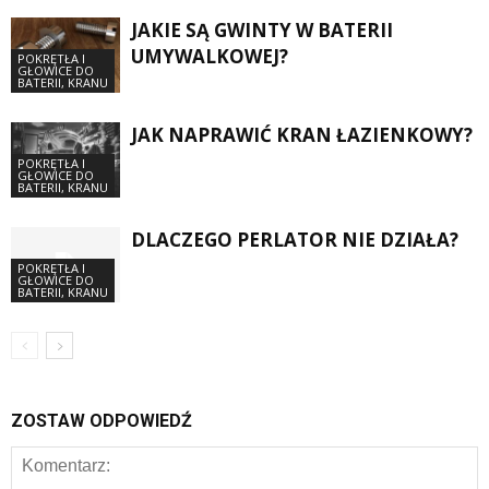
JAKIE SĄ GWINTY W BATERII
UMYWALKOWEJ?
POKRĘTŁA I
GŁOWICE DO
BATERII, KRANU
JAK NAPRAWIĆ KRAN ŁAZIENKOWY?
POKRĘTŁA I
GŁOWICE DO
BATERII, KRANU
DLACZEGO PERLATOR NIE DZIAŁA?
POKRĘTŁA I
GŁOWICE DO
BATERII, KRANU
ZOSTAW ODPOWIEDŹ