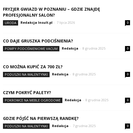
FRYZJER GWIAZD W POZNANIU – GDZIE ZNAJDĘ
PROFESJONALNY SALON?
Redakcja Insult.pl
-
7 lipca 2026
URODA
0
CO DAJE GRUSZKA PODCIŚNIENIA?
Redakcja
-
8 grudnia 2025
POMPY PODCIŚNIENIOWE VACUM
0
CO MOŻNA KUPIĆ ZA 700 ZŁ?
Redakcja
-
8 grudnia 2025
PODUSZKI NA WALENTYNKI
0
CZYM POKRYĆ PALETY?
Redakcja
-
8 grudnia 2025
POKROWCE NA MEBLE OGRODOWE
0
GDZIE PÓJŚĆ NA PIERWSZĄ RANDKĘ?
Redakcja
-
7 grudnia 2025
PODUSZKI NA WALENTYNKI
0