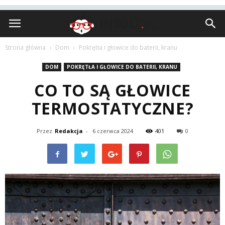
Insult.pl
Strona główna
Dom
Pokrętła i głowice do baterii, kranu
DOM
POKRĘTŁA I GŁOWICE DO BATERII, KRANU
CO TO SĄ GŁOWICE
TERMOSTATYCZNE?
Przez
Redakcja
-
6 czerwca 2024
401
0