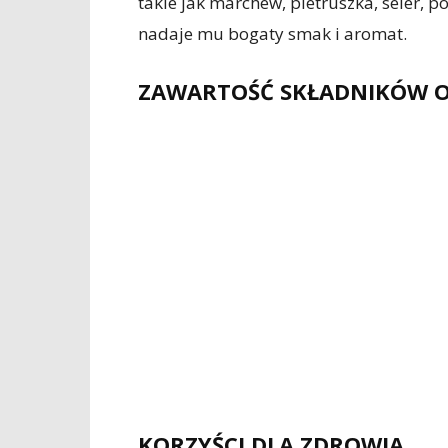
takie jak marchew, pietruszka, seler, p
nadaje mu bogaty smak i aromat.
ZAWARTOŚĆ SKŁADNIKÓW 
KORZYŚCI DLA ZDROWIA