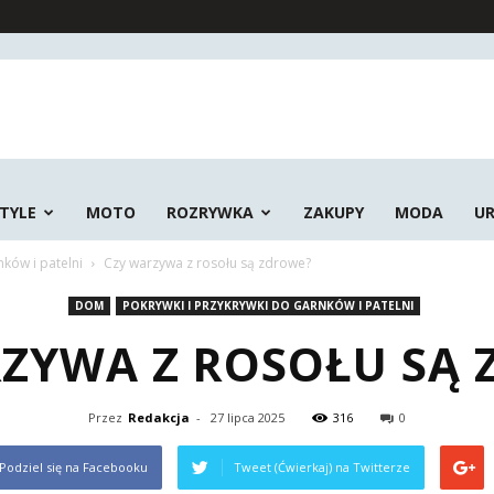
STYLE
MOTO
ROZRYWKA
ZAKUPY
MODA
U
nków i patelni
Czy warzywa z rosołu są zdrowe?
DOM
POKRYWKI I PRZYKRYWKI DO GARNKÓW I PATELNI
ZYWA Z ROSOŁU SĄ
Przez
Redakcja
-
27 lipca 2025
316
0
Podziel się na Facebooku
Tweet (Ćwierkaj) na Twitterze