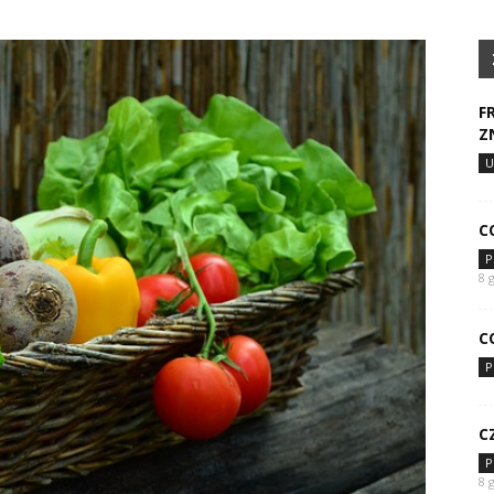
F
Z
U
C
P
8 
C
P
C
P
8 