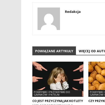
Redakcja
POWIĄZANE ARTYKUŁY
WIĘCEJ OD AUT
POKRYWKI I PRZYKRYWKI DO
POKRYWKI I
GARNKÓW I PATELNI
GARNKÓW I 
CO JEST PRZYCZYNĄ JAK KOTLETY
CZY PRZYK