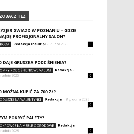
ZOBACZ TEŻ
RYZJER GWIAZD W POZNANIU – GDZIE
NAJDĘ PROFESJONALNY SALON?
Redakcja Insult.pl
-
7 lipca 2026
RODA
0
O DAJE GRUSZKA PODCIŚNIENIA?
Redakcja
-
OMPY PODCIŚNIENIOWE VACUM
grudnia 2025
0
O MOŻNA KUPIĆ ZA 700 ZŁ?
Redakcja
-
8 grudnia 2025
ODUSZKI NA WALENTYNKI
0
ZYM POKRYĆ PALETY?
Redakcja
-
OKROWCE NA MEBLE OGRODOWE
grudnia 2025
0