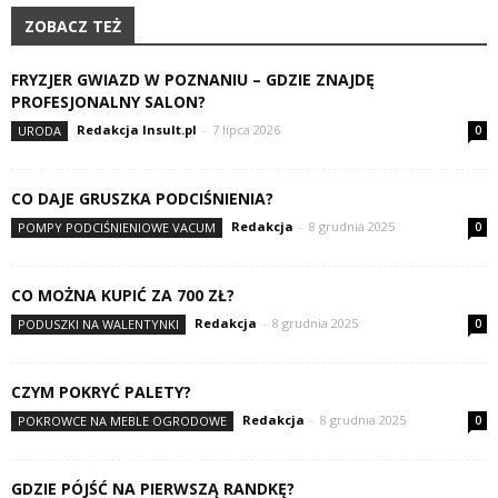
ZOBACZ TEŻ
FRYZJER GWIAZD W POZNANIU – GDZIE ZNAJDĘ
PROFESJONALNY SALON?
Redakcja Insult.pl
-
7 lipca 2026
URODA
0
CO DAJE GRUSZKA PODCIŚNIENIA?
Redakcja
-
8 grudnia 2025
POMPY PODCIŚNIENIOWE VACUM
0
CO MOŻNA KUPIĆ ZA 700 ZŁ?
Redakcja
-
8 grudnia 2025
PODUSZKI NA WALENTYNKI
0
CZYM POKRYĆ PALETY?
Redakcja
-
8 grudnia 2025
POKROWCE NA MEBLE OGRODOWE
0
GDZIE PÓJŚĆ NA PIERWSZĄ RANDKĘ?