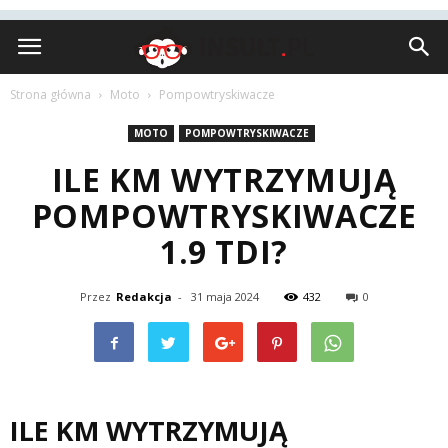
Insult.pl
Strona główna
Moto
Pompowtryskiwacze
MOTO
POMPOWTRYSKIWACZE
ILE KM WYTRZYMUJĄ
POMPOWTRYSKIWACZE
1.9 TDI?
Przez
Redakcja
-
31 maja 2024
432
0
ILE KM WYTRZYMUJĄ