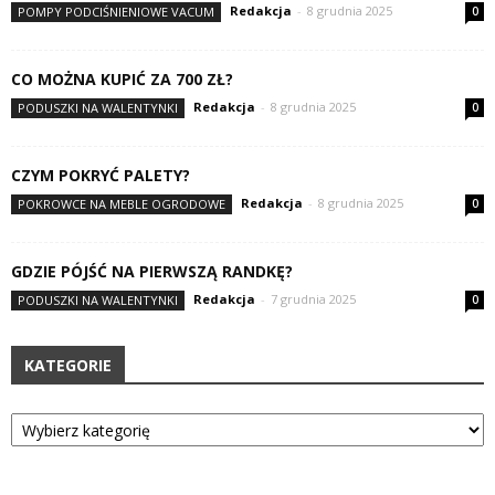
Redakcja
-
8 grudnia 2025
POMPY PODCIŚNIENIOWE VACUM
0
CO MOŻNA KUPIĆ ZA 700 ZŁ?
Redakcja
-
8 grudnia 2025
PODUSZKI NA WALENTYNKI
0
CZYM POKRYĆ PALETY?
Redakcja
-
8 grudnia 2025
POKROWCE NA MEBLE OGRODOWE
0
GDZIE PÓJŚĆ NA PIERWSZĄ RANDKĘ?
Redakcja
-
7 grudnia 2025
PODUSZKI NA WALENTYNKI
0
KATEGORIE
Kategorie