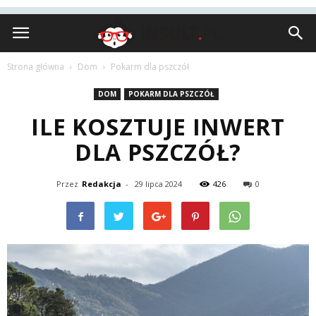
Insult.pl
Strona główna
Dom
Pokarm dla pszczół
DOM
POKARM DLA PSZCZÓŁ
ILE KOSZTUJE INWERT
DLA PSZCZÓŁ?
Przez
Redakcja
-
29 lipca 2024
426
0