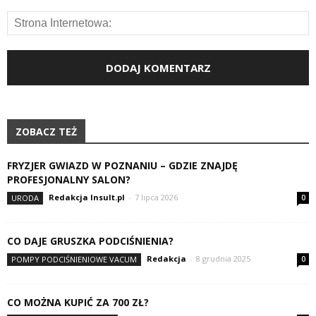
ZOBACZ TEŻ
FRYZJER GWIAZD W POZNANIU – GDZIE ZNAJDĘ
PROFESJONALNY SALON?
Redakcja Insult.pl
-
7 lipca 2026
URODA
0
CO DAJE GRUSZKA PODCIŚNIENIA?
Redakcja
-
8 grudnia 2025
POMPY PODCIŚNIENIOWE VACUM
0
CO MOŻNA KUPIĆ ZA 700 ZŁ?