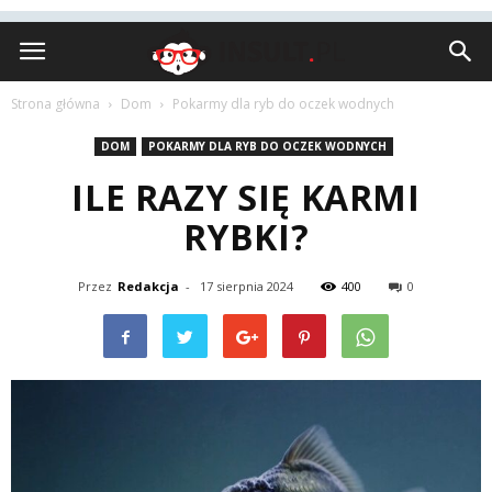
Insult.pl
Strona główna
Dom
Pokarmy dla ryb do oczek wodnych
DOM
POKARMY DLA RYB DO OCZEK WODNYCH
ILE RAZY SIĘ KARMI
RYBKI?
Przez
Redakcja
-
17 sierpnia 2024
400
0