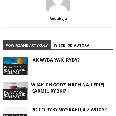
Redakcja
POWIĄZANE ARTYKUŁY
WIĘCEJ OD AUTORA
JAK WYBARWIĆ RYBY?
POKARMY DLA
RYB DO OCZEK
WODNYCH
W JAKICH GODZINACH NAJLEPIEJ
KARMIĆ RYBKI?
POKARMY DLA
RYB DO OCZEK
WODNYCH
PO CO RYBY WYSKAKUJĄ Z WODY?