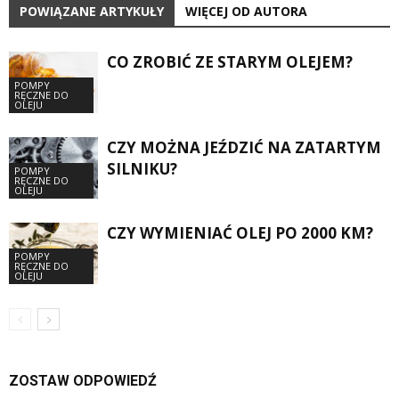
POWIĄZANE ARTYKUŁY
WIĘCEJ OD AUTORA
CO ZROBIĆ ZE STARYM OLEJEM?
POMPY
RĘCZNE DO
OLEJU
CZY MOŻNA JEŹDZIĆ NA ZATARTYM
SILNIKU?
POMPY
RĘCZNE DO
OLEJU
CZY WYMIENIAĆ OLEJ PO 2000 KM?
POMPY
RĘCZNE DO
OLEJU
ZOSTAW ODPOWIEDŹ