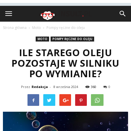
Insult.pl
Strona główna
Moto
Pompy ręczne do oleju
MOTO
POMPY RĘCZNE DO OLEJU
ILE STAREGO OLEJU
POZOSTAJE W SILNIKU
PO WYMIANIE?
Przez
Redakcja
-
8 września 2024
360
0