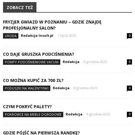
ZOBACZ TEŻ
FRYZJER GWIAZD W POZNANIU – GDZIE ZNAJDĘ
PROFESJONALNY SALON?
Redakcja Insult.pl
-
7 lipca 2026
URODA
0
CO DAJE GRUSZKA PODCIŚNIENIA?
Redakcja
-
8 grudnia 2025
POMPY PODCIŚNIENIOWE VACUM
0
CO MOŻNA KUPIĆ ZA 700 ZŁ?
Redakcja
-
8 grudnia 2025
PODUSZKI NA WALENTYNKI
0
CZYM POKRYĆ PALETY?
Redakcja
-
8 grudnia 2025
POKROWCE NA MEBLE OGRODOWE
0
GDZIE PÓJŚĆ NA PIERWSZĄ RANDKĘ?