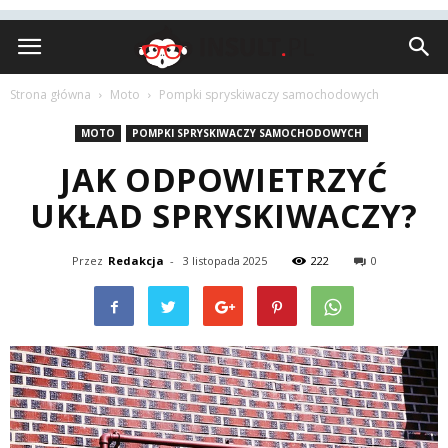
Insult.pl
Strona główna
Moto
Pompki spryskiwaczy samochodowych
MOTO
POMPKI SPRYSKIWACZY SAMOCHODOWYCH
JAK ODPOWIETRZYĆ
UKŁAD SPRYSKIWACZY?
Przez
Redakcja
-
3 listopada 2025
222
0