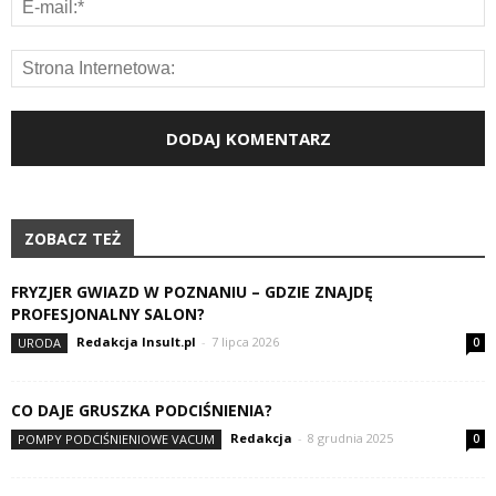
ZOBACZ TEŻ
FRYZJER GWIAZD W POZNANIU – GDZIE ZNAJDĘ
PROFESJONALNY SALON?
Redakcja Insult.pl
-
7 lipca 2026
URODA
0
CO DAJE GRUSZKA PODCIŚNIENIA?
Redakcja
-
8 grudnia 2025
POMPY PODCIŚNIENIOWE VACUM
0