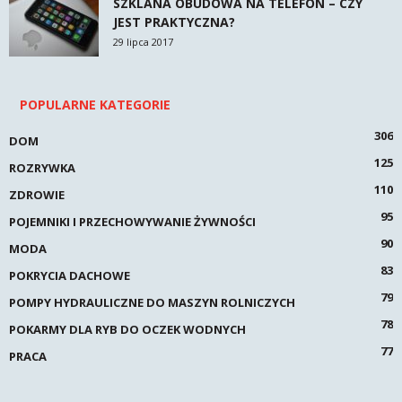
SZKLANA OBUDOWA NA TELEFON – CZY
JEST PRAKTYCZNA?
29 lipca 2017
POPULARNE KATEGORIE
306
DOM
125
ROZRYWKA
110
ZDROWIE
95
POJEMNIKI I PRZECHOWYWANIE ŻYWNOŚCI
90
MODA
83
POKRYCIA DACHOWE
79
POMPY HYDRAULICZNE DO MASZYN ROLNICZYCH
78
POKARMY DLA RYB DO OCZEK WODNYCH
77
PRACA