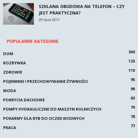
SZKLANA OBUDOWA NA TELEFON – CZY
JEST PRAKTYCZNA?
29 lipca 2017
POPULARNE KATEGORIE
306
DOM
125
ROZRYWKA
110
ZDROWIE
95
POJEMNIKI I PRZECHOWYWANIE ŻYWNOŚCI
90
MODA
83
POKRYCIA DACHOWE
79
POMPY HYDRAULICZNE DO MASZYN ROLNICZYCH
78
POKARMY DLA RYB DO OCZEK WODNYCH
77
PRACA