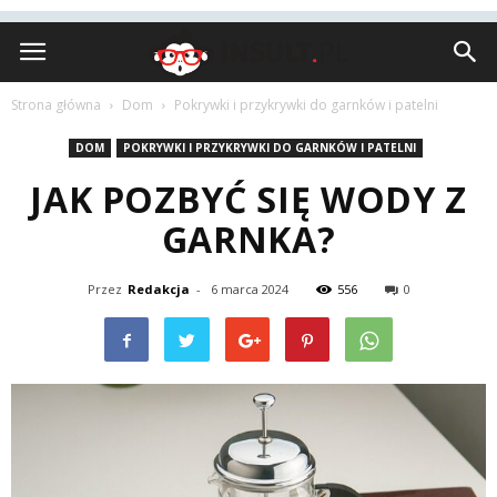
Insult.pl
Strona główna
Dom
Pokrywki i przykrywki do garnków i patelni
DOM
POKRYWKI I PRZYKRYWKI DO GARNKÓW I PATELNI
JAK POZBYĆ SIĘ WODY Z
GARNKA?
Przez
Redakcja
-
6 marca 2024
556
0