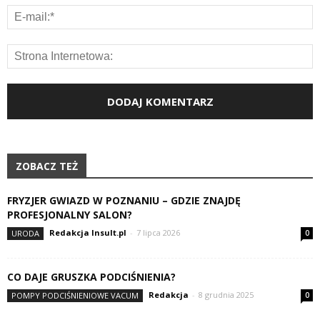
ZOBACZ TEŻ
FRYZJER GWIAZD W POZNANIU – GDZIE ZNAJDĘ
PROFESJONALNY SALON?
Redakcja Insult.pl
-
7 lipca 2026
URODA
0
CO DAJE GRUSZKA PODCIŚNIENIA?
Redakcja
-
8 grudnia 2025
POMPY PODCIŚNIENIOWE VACUM
0