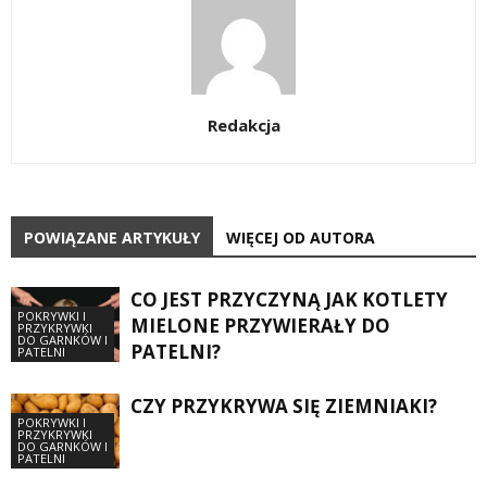
Redakcja
POWIĄZANE ARTYKUŁY
WIĘCEJ OD AUTORA
CO JEST PRZYCZYNĄ JAK KOTLETY
POKRYWKI I
MIELONE PRZYWIERAŁY DO
PRZYKRYWKI
DO GARNKÓW I
PATELNI?
PATELNI
CZY PRZYKRYWA SIĘ ZIEMNIAKI?
POKRYWKI I
PRZYKRYWKI
DO GARNKÓW I
PATELNI