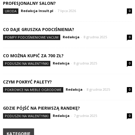
PROFESJONALNY SALON?
Redakcja Insult.pl
-
7 lipca 2026
URODA
0
CO DAJE GRUSZKA PODCIŚNIENIA?
Redakcja
-
8 grudnia 2025
POMPY PODCIŚNIENIOWE VACUM
0
CO MOŻNA KUPIĆ ZA 700 ZŁ?
Redakcja
-
8 grudnia 2025
PODUSZKI NA WALENTYNKI
0
CZYM POKRYĆ PALETY?
Redakcja
-
8 grudnia 2025
POKROWCE NA MEBLE OGRODOWE
0
GDZIE PÓJŚĆ NA PIERWSZĄ RANDKĘ?
Redakcja
-
7 grudnia 2025
PODUSZKI NA WALENTYNKI
0
KATEGORIE