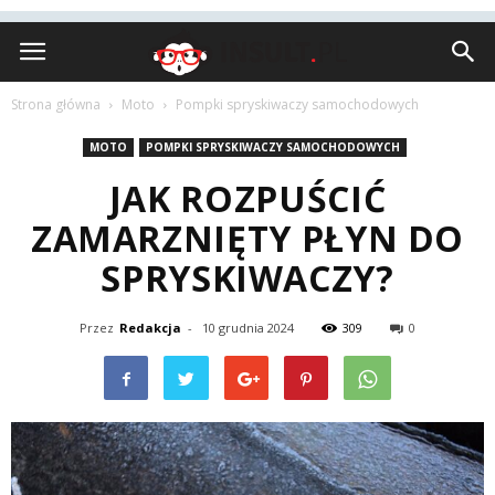
Insult.pl
Strona główna
Moto
Pompki spryskiwaczy samochodowych
MOTO
POMPKI SPRYSKIWACZY SAMOCHODOWYCH
JAK ROZPUŚCIĆ
ZAMARZNIĘTY PŁYN DO
SPRYSKIWACZY?
Przez
Redakcja
-
10 grudnia 2024
309
0