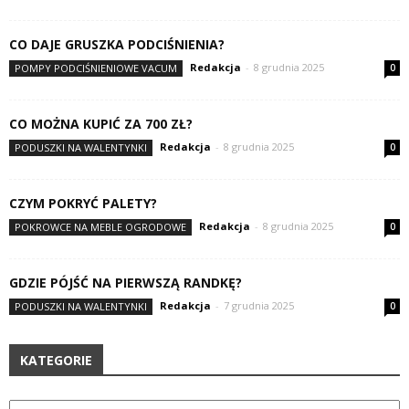
CO DAJE GRUSZKA PODCIŚNIENIA?
Redakcja
-
8 grudnia 2025
POMPY PODCIŚNIENIOWE VACUM
0
CO MOŻNA KUPIĆ ZA 700 ZŁ?
Redakcja
-
8 grudnia 2025
PODUSZKI NA WALENTYNKI
0
CZYM POKRYĆ PALETY?
Redakcja
-
8 grudnia 2025
POKROWCE NA MEBLE OGRODOWE
0
GDZIE PÓJŚĆ NA PIERWSZĄ RANDKĘ?
Redakcja
-
7 grudnia 2025
PODUSZKI NA WALENTYNKI
0
KATEGORIE
Kategorie