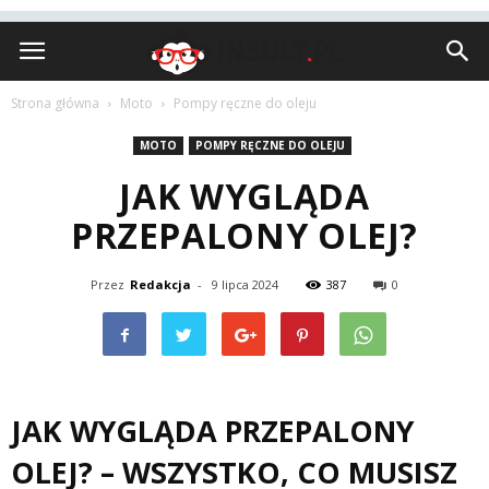
Insult.pl
Strona główna
Moto
Pompy ręczne do oleju
MOTO
POMPY RĘCZNE DO OLEJU
JAK WYGLĄDA
PRZEPALONY OLEJ?
Przez
Redakcja
-
9 lipca 2024
387
0
JAK WYGLĄDA PRZEPALONY
OLEJ? – WSZYSTKO, CO MUSISZ