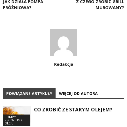
JAK DZIAŁA POMPA
Z CZEGO ZROBIĆ GRILL
PRÓŻNIOWA?
MUROWANY?
Redakcja
POWIĄZANE ARTYKUŁY
WIĘCEJ OD AUTORA
CO ZROBIĆ ZE STARYM OLEJEM?
POMPY
RĘCZNE DO
OLEJU