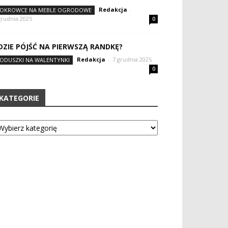
Redakcja
-
OKROWCE NA MEBLE OGRODOWE
grudnia 2025
0
DZIE PÓJŚĆ NA PIERWSZĄ RANDKĘ?
Redakcja
-
7 grudnia 2025
ODUSZKI NA WALENTYNKI
0
KATEGORIE
tegorie