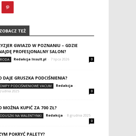
ZOBACZ TEŻ
RYZJER GWIAZD W POZNANIU – GDZIE
NAJDĘ PROFESJONALNY SALON?
Redakcja Insult.pl
-
7 lipca 2026
RODA
0
O DAJE GRUSZKA PODCIŚNIENIA?
Redakcja
-
OMPY PODCIŚNIENIOWE VACUM
grudnia 2025
0
O MOŻNA KUPIĆ ZA 700 ZŁ?
Redakcja
-
8 grudnia 2025
ODUSZKI NA WALENTYNKI
0
ZYM POKRYĆ PALETY?