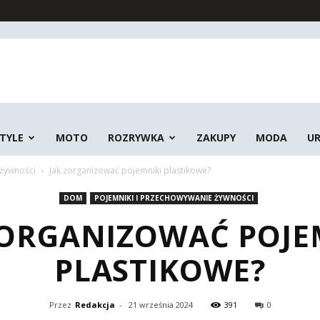
STYLE
MOTO
ROZRYWKA
ZAKUPY
MODA
U
 żywności
Jak zorganizować pojemniki plastikowe?
DOM
POJEMNIKI I PRZECHOWYWANIE ŻYWNOŚCI
ZORGANIZOWAĆ POJE
PLASTIKOWE?
Przez
Redakcja
-
21 września 2024
391
0