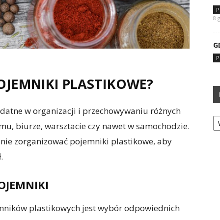
P
8 
G
P
OJEMNIKI PLASTIKOWE?
ydatne w organizacji i przechowywaniu różnych
Ka
, biurze, warsztacie czy nawet w samochodzie.
znie zorganizować pojemniki plastikowe, aby
.
OJEMNIKI
mników plastikowych jest wybór odpowiednich