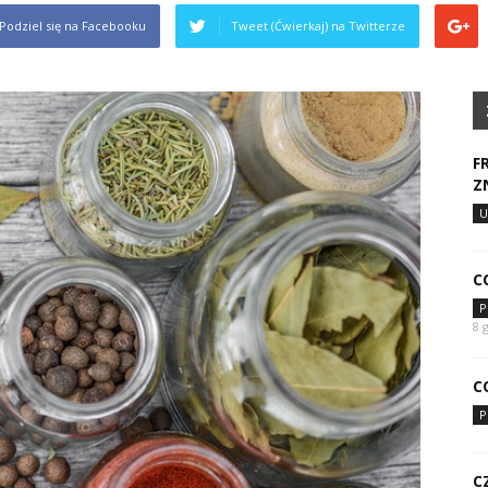
Podziel się na Facebooku
Tweet (Ćwierkaj) na Twitterze
F
Z
U
C
P
8 
C
P
C