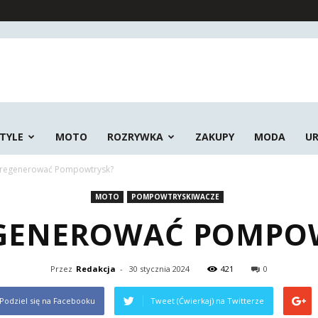
STYLE
MOTO
ROZRYWKA
ZAKUPY
MODA
U
zregenerować Pompowtrysk?
MOTO
POMPOWTRYSKIWACZE
EGENEROWAĆ POMPO
Przez
Redakcja
-
30 stycznia 2024
421
0
Podziel się na Facebooku
Tweet (Ćwierkaj) na Twitterze