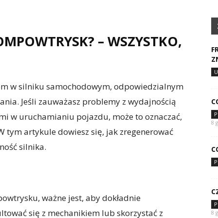
OMPOWTRYSK? – WSZYSTKO,
F
Z
U
em w silniku samochodowym, odpowiedzialnym
ania. Jeśli zauważasz problemy z wydajnością
C
P
ami w uruchamianiu pojazdu, może to oznaczać,
8 
 tym artykule dowiesz się, jak zregenerować
ość silnika.
C
P
C
owtrysku, ważne jest, aby dokładnie
P
tować się z mechanikiem lub skorzystać z
8 