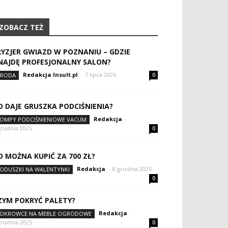
ZOBACZ TEŻ
RYZJER GWIAZD W POZNANIU – GDZIE
NAJDĘ PROFESJONALNY SALON?
Redakcja Insult.pl
-
7 lipca 2026
RODA
0
O DAJE GRUSZKA PODCIŚNIENIA?
Redakcja
-
OMPY PODCIŚNIENIOWE VACUM
grudnia 2025
0
O MOŻNA KUPIĆ ZA 700 ZŁ?
Redakcja
-
8 grudnia 2025
ODUSZKI NA WALENTYNKI
0
ZYM POKRYĆ PALETY?
Redakcja
-
OKROWCE NA MEBLE OGRODOWE
grudnia 2025
0