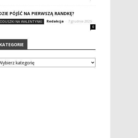
DZIE PÓJŚĆ NA PIERWSZĄ RANDKĘ?
Redakcja
-
7 grudnia 2025
ODUSZKI NA WALENTYNKI
0
KATEGORIE
tegorie