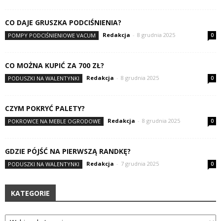
CO DAJE GRUSZKA PODCIŚNIENIA?
Redakcja
-
8 grudnia 2025
POMPY PODCIŚNIENIOWE VACUM
0
CO MOŻNA KUPIĆ ZA 700 ZŁ?
Redakcja
-
8 grudnia 2025
PODUSZKI NA WALENTYNKI
0
CZYM POKRYĆ PALETY?
Redakcja
-
8 grudnia 2025
POKROWCE NA MEBLE OGRODOWE
0
GDZIE PÓJŚĆ NA PIERWSZĄ RANDKĘ?
Redakcja
-
7 grudnia 2025
PODUSZKI NA WALENTYNKI
0
KATEGORIE
Kategorie