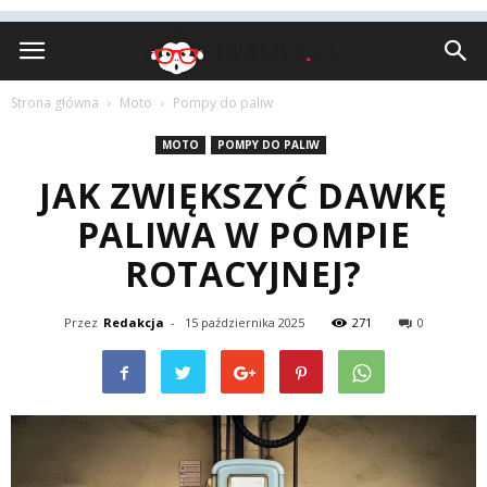
Insult.pl
Strona główna
Moto
Pompy do paliw
MOTO
POMPY DO PALIW
JAK ZWIĘKSZYĆ DAWKĘ
PALIWA W POMPIE
ROTACYJNEJ?
Przez
Redakcja
-
15 października 2025
271
0