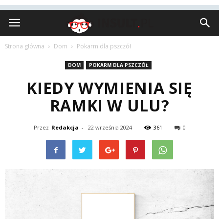
Insult.pl
Strona główna
Dom
Pokarm dla pszczół
DOM
POKARM DLA PSZCZÓŁ
KIEDY WYMIENIA SIĘ
RAMKI W ULU?
Przez
Redakcja
-
22 września 2024
361
0