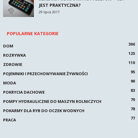
JEST PRAKTYCZNA?
29 lipca 2017
POPULARNE KATEGORIE
306
DOM
125
ROZRYWKA
110
ZDROWIE
95
POJEMNIKI I PRZECHOWYWANIE ŻYWNOŚCI
90
MODA
83
POKRYCIA DACHOWE
79
POMPY HYDRAULICZNE DO MASZYN ROLNICZYCH
78
POKARMY DLA RYB DO OCZEK WODNYCH
77
PRACA