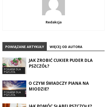
Redakcja
POWIĄZANE ARTYKUŁY
WIĘCEJ OD AUTORA
JAK ZROBIĆ CUKIER PUDER DLA
PSZCZÓŁ?
POKARM DLA
PSZCZÓŁ
O CZYM ŚWIADCZY PIANA NA
MIODZIE?
POKARM DLA
PSZCZÓŁ
JAK POMÓC SŁABEJ PSZCZOŁĘ?