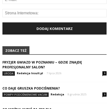
ZOBACZ TEŻ
FRYZJER GWIAZD W POZNANIU – GDZIE ZNAJDĘ
PROFESJONALNY SALON?
Redakcja Insult.pl
-
7 lipca 2026
URODA
0
CO DAJE GRUSZKA PODCIŚNIENIA?
Redakcja
-
8 grudnia 2025
POMPY PODCIŚNIENIOWE VACUM
0