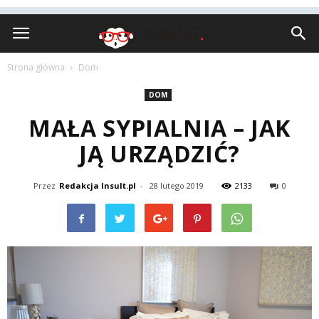
Insult.pl
Strona główna
Dom
DOM
MAŁA SYPIALNIA – JAK
JĄ URZĄDZIĆ?
Przez
Redakcja Insult.pl
-
28 lutego 2019
2133
0