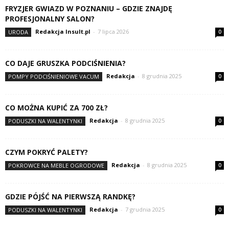
FRYZJER GWIAZD W POZNANIU – GDZIE ZNAJDĘ
PROFESJONALNY SALON?
Redakcja Insult.pl
-
7 lipca 2026
URODA
0
CO DAJE GRUSZKA PODCIŚNIENIA?
Redakcja
-
8 grudnia 2025
POMPY PODCIŚNIENIOWE VACUM
0
CO MOŻNA KUPIĆ ZA 700 ZŁ?
Redakcja
-
8 grudnia 2025
PODUSZKI NA WALENTYNKI
0
CZYM POKRYĆ PALETY?
Redakcja
-
8 grudnia 2025
POKROWCE NA MEBLE OGRODOWE
0
GDZIE PÓJŚĆ NA PIERWSZĄ RANDKĘ?
Redakcja
-
7 grudnia 2025
PODUSZKI NA WALENTYNKI
0