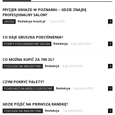
FRYZJER GWIAZD W POZNANIU – GDZIE ZNAJDĘ
PROFESJONALNY SALON?
Redakcja Insult.pl
-
7 lipca 2026
URODA
0
CO DAJE GRUSZKA PODCIŚNIENIA?
Redakcja
-
8 grudnia 2025
POMPY PODCIŚNIENIOWE VACUM
0
CO MOŻNA KUPIĆ ZA 700 ZŁ?
Redakcja
-
8 grudnia 2025
PODUSZKI NA WALENTYNKI
0
CZYM POKRYĆ PALETY?
Redakcja
-
8 grudnia 2025
POKROWCE NA MEBLE OGRODOWE
0
GDZIE PÓJŚĆ NA PIERWSZĄ RANDKĘ?
Redakcja
-
7 grudnia 2025
PODUSZKI NA WALENTYNKI
0