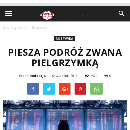
Insult.pl
Strona główna
Rozrywka
ROZRYWKA
PIESZA PODRÓŻ ZWANA
PIELGRZYMKĄ
Przez
Redakcja
-
12 września 2018
1474
0