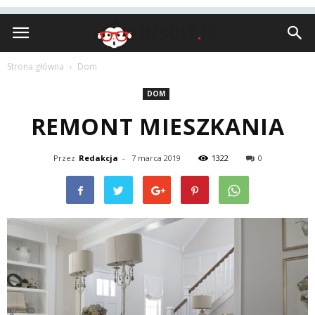
Insult.pl
Strona główna
Dom
DOM
REMONT MIESZKANIA
Przez
Redakcja
-
7 marca 2019
1322
0