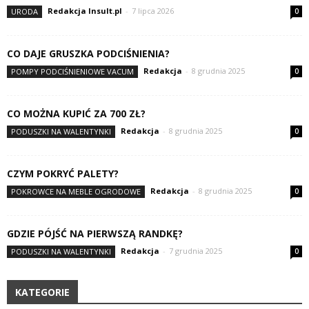
Redakcja Insult.pl
-
7 lipca 2026
URODA
0
CO DAJE GRUSZKA PODCIŚNIENIA?
Redakcja
-
8 grudnia 2025
POMPY PODCIŚNIENIOWE VACUM
0
CO MOŻNA KUPIĆ ZA 700 ZŁ?
Redakcja
-
8 grudnia 2025
PODUSZKI NA WALENTYNKI
0
CZYM POKRYĆ PALETY?
Redakcja
-
8 grudnia 2025
POKROWCE NA MEBLE OGRODOWE
0
GDZIE PÓJŚĆ NA PIERWSZĄ RANDKĘ?
Redakcja
-
7 grudnia 2025
PODUSZKI NA WALENTYNKI
0
KATEGORIE