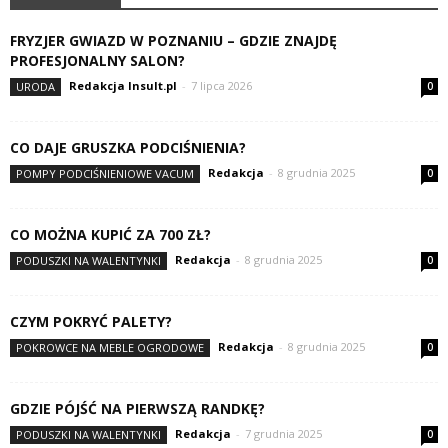
FRYZJER GWIAZD W POZNANIU – GDZIE ZNAJDĘ
PROFESJONALNY SALON?
Redakcja Insult.pl
-
7 lipca 2026
URODA
0
CO DAJE GRUSZKA PODCIŚNIENIA?
Redakcja
-
8 grudnia 2025
POMPY PODCIŚNIENIOWE VACUM
0
CO MOŻNA KUPIĆ ZA 700 ZŁ?
Redakcja
-
8 grudnia 2025
PODUSZKI NA WALENTYNKI
0
CZYM POKRYĆ PALETY?
Redakcja
-
8 grudnia 2025
POKROWCE NA MEBLE OGRODOWE
0
GDZIE PÓJŚĆ NA PIERWSZĄ RANDKĘ?
Redakcja
-
7 grudnia 2025
PODUSZKI NA WALENTYNKI
0