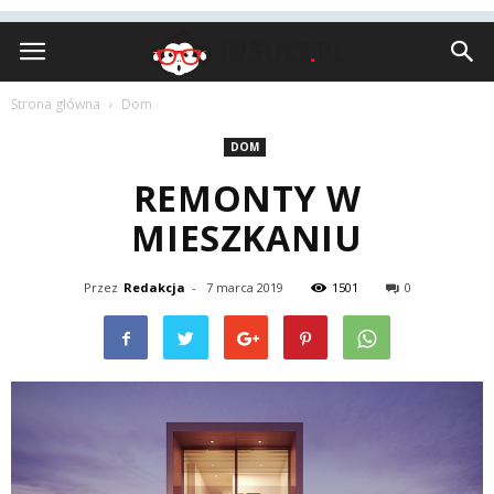
Insult.pl
Strona główna
Dom
DOM
REMONTY W
MIESZKANIU
Przez
Redakcja
-
7 marca 2019
1501
0