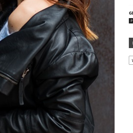
G
P
Ka