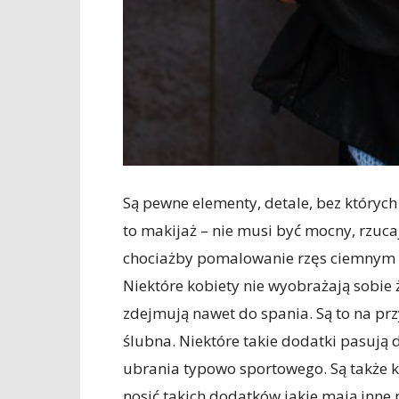
Są pewne elementy, detale, bez których
to makijaż – nie musi być mocny, rzuca
chociażby pomalowanie rzęs ciemnym 
Niektóre kobiety nie wyobrażają sobie ż
zdejmują nawet do spania. Są to na prz
ślubna. Niektóre takie dodatki pasują d
ubrania typowo sportowego. Są także ko
nosić takich dodatków jakie mają inne 