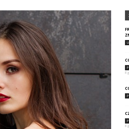
F
Z
U
C
P
8 
C
P
C
P
8 