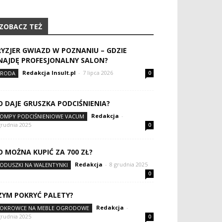
ZOBACZ TEŻ
RYZJER GWIAZD W POZNANIU – GDZIE
NAJDĘ PROFESJONALNY SALON?
Redakcja Insult.pl
-
7 lipca 2026
RODA
0
O DAJE GRUSZKA PODCIŚNIENIA?
Redakcja
-
OMPY PODCIŚNIENIOWE VACUM
grudnia 2025
0
O MOŻNA KUPIĆ ZA 700 ZŁ?
Redakcja
-
8 grudnia 2025
ODUSZKI NA WALENTYNKI
0
ZYM POKRYĆ PALETY?
Redakcja
-
OKROWCE NA MEBLE OGRODOWE
grudnia 2025
0