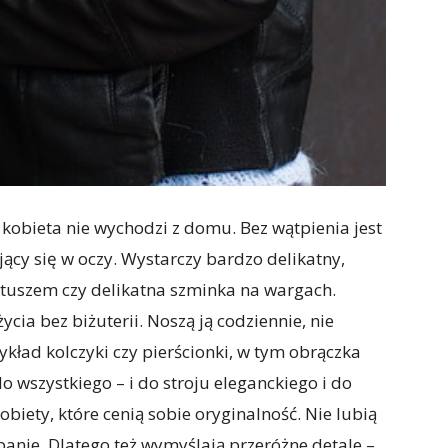
 kobieta nie wychodzi z domu. Bez wątpienia jest
jący się w oczy. Wystarczy bardzo delikatny,
tuszem czy delikatna szminka na wargach.
ycia bez biżuterii. Noszą ją codziennie, nie
ykład kolczyki czy pierścionki, w tym obrączka
o wszystkiego – i do stroju eleganckiego i do
biety, które cenią sobie oryginalność. Nie lubią
panie. Dlatego też wymyślają przeróżne detale –