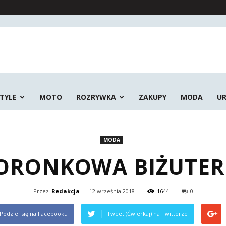
STYLE
MOTO
ROZRYWKA
ZAKUPY
MODA
U
MODA
ORONKOWA BIŻUTER
Przez
Redakcja
-
12 września 2018
1644
0
Podziel się na Facebooku
Tweet (Ćwierkaj) na Twitterze