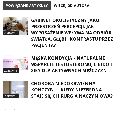
POWIĄZANE ARTYKUŁY
WIĘCEJ OD AUTORA
GABINET OKULISTYCZNY JAKO
PRZESTRZEŃ PERCEPCJI: JAK
WYPOSAŻENIE WPŁYWA NA ODBIÓR
ZDROWIE
ŚWIATŁA, GŁĘBI I KONTRASTU PRZEZ
PACJENTA?
MĘSKA KONDYCJA – NATURALNE
WSPARCIE TESTOSTERONU, LIBIDO I
SIŁY DLA AKTYWNYCH MĘŻCZYZN
ZDROWIE
CHOROBA NIEDOKRWIENNA
KOŃCZYN — KIEDY NIEZBĘDNA
STAJE SIĘ CHIRURGIA NACZYNIOWA?
ZDROWIE