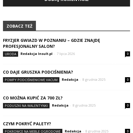
ZOBACZ TEŻ
FRYZJER GWIAZD W POZNANIU – GDZIE ZNAJDĘ
PROFESJONALNY SALON?
Redakcja Insult.pl
-
7 lipca 2026
URODA
0
CO DAJE GRUSZKA PODCIŚNIENIA?
Redakcja
-
8 grudnia 2025
POMPY PODCIŚNIENIOWE VACUM
0
CO MOŻNA KUPIĆ ZA 700 ZŁ?
Redakcja
-
8 grudnia 2025
PODUSZKI NA WALENTYNKI
0
CZYM POKRYĆ PALETY?
Redakcja
-
8 grudnia 2025
POKROWCE NA MEBLE OGRODOWE
0