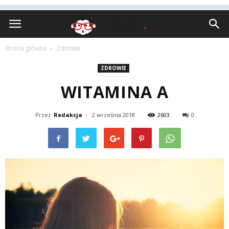
Insult.pl
Strona główna
Zdrowie
ZDROWIE
WITAMINA A
Przez
Redakcja
-
2 września 2018
2603
0