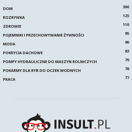
306
DOM
125
ROZRYWKA
110
ZDROWIE
95
POJEMNIKI I PRZECHOWYWANIE ŻYWNOŚCI
90
MODA
83
POKRYCIA DACHOWE
79
POMPY HYDRAULICZNE DO MASZYN ROLNICZYCH
78
POKARMY DLA RYB DO OCZEK WODNYCH
77
PRACA