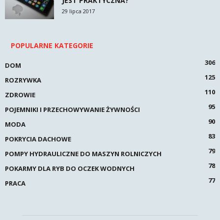
JEST PRAKTYCZNA?
29 lipca 2017
POPULARNE KATEGORIE
306
DOM
125
ROZRYWKA
110
ZDROWIE
95
POJEMNIKI I PRZECHOWYWANIE ŻYWNOŚCI
90
MODA
83
POKRYCIA DACHOWE
79
POMPY HYDRAULICZNE DO MASZYN ROLNICZYCH
78
POKARMY DLA RYB DO OCZEK WODNYCH
77
PRACA