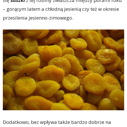
się
suszki
z tej rośliny zwłaszcza między porami roku
– gorącym latem a chłodną jesienią czy też w okresie
przesilenia jesienno-zimowego.
Dodatkowo, bez wpływa także bardzo dobrze na