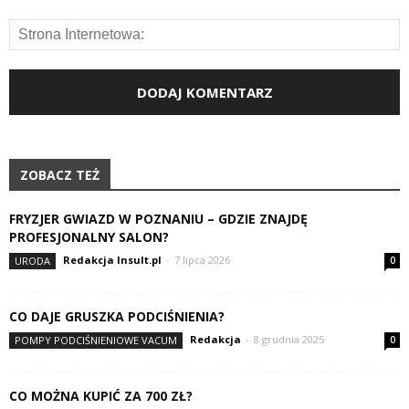
ZOBACZ TEŻ
FRYZJER GWIAZD W POZNANIU – GDZIE ZNAJDĘ
PROFESJONALNY SALON?
Redakcja Insult.pl
-
7 lipca 2026
URODA
0
CO DAJE GRUSZKA PODCIŚNIENIA?
Redakcja
-
8 grudnia 2025
POMPY PODCIŚNIENIOWE VACUM
0
CO MOŻNA KUPIĆ ZA 700 ZŁ?