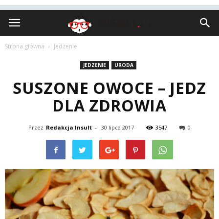
Insult.pl
Strona główna
Jedzenie
JEDZENIE
URODA
SUSZONE OWOCE – JEDZ
DLA ZDROWIA
Przez
Redakcja Insult
-
30 lipca 2017
3547
0