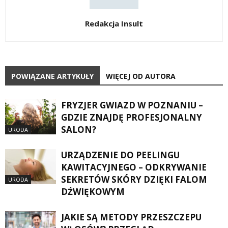
Redakcja Insult
POWIĄZANE ARTYKUŁY
WIĘCEJ OD AUTORA
FRYZJER GWIAZD W POZNANIU –
GDZIE ZNAJDĘ PROFESJONALNY
SALON?
URODA
URZĄDZENIE DO PEELINGU
KAWITACYJNEGO – ODKRYWANIE
SEKRETÓW SKÓRY DZIĘKI FALOM
URODA
DŹWIĘKOWYM
JAKIE SĄ METODY PRZESZCZEPU